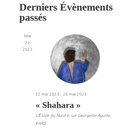
vues
navigati
Derniers Évènements
Évène
date.
de
passés
vues
Évèneme
Mai
22
2023
22 mai 2023
-
26 mai 2023
« Shahara »
L'Étoile du Nord
6 rue Georgette Agutte,
PARIS