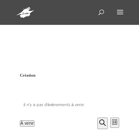
Création
Il n’y a pas d’évènements à venir.
Recherch
Navig
À venir
Liste
de
et
Recherche
Sélectionnez
une